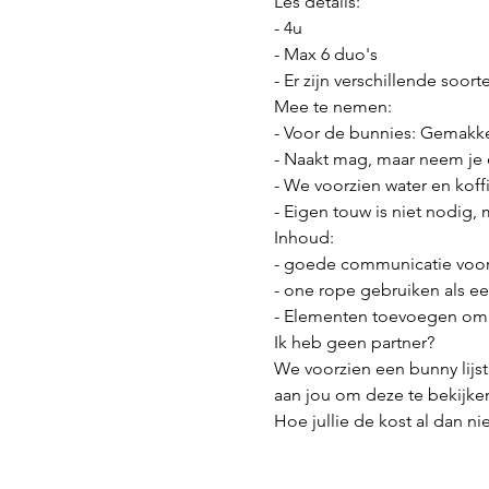
Les details:
- 4u
- Max 6 duo's
- Er zijn verschillende soo
Mee te nemen:
- Voor de bunnies: Gemakkel
- Naakt mag, maar neem j
- We voorzien water en kof
- Eigen touw is niet nodig, 
Inhoud:
- goede communicatie voor, 
- one rope gebruiken als e
- Elementen toevoegen om v
Ik heb geen partner?
We voorzien een bunny lijst
aan jou om deze te bekijken
Hoe jullie de kost al dan nie