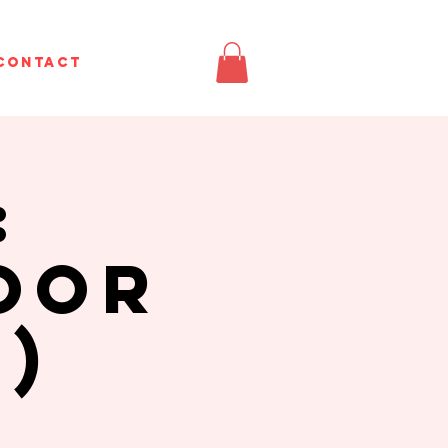
Contact
:
oor
)