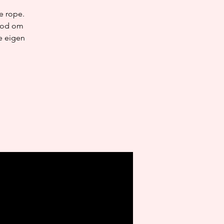
e rope.
 bod om
e eigen