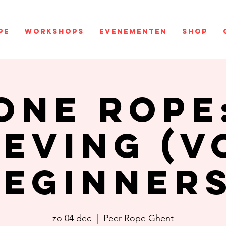
pe
Workshops
Evenementen
Shop
One rope
leving (v
beginners
zo 04 dec
  |  
Peer Rope Ghent