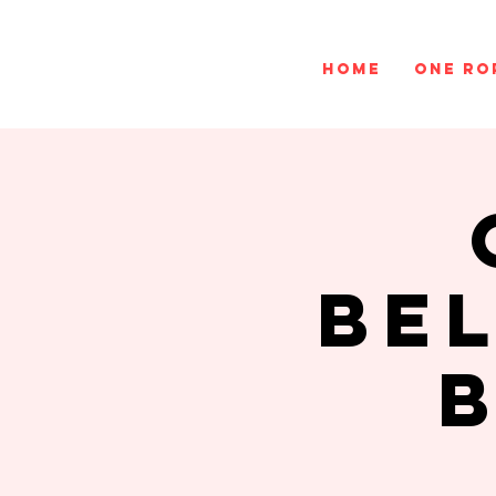
Home
One ro
be