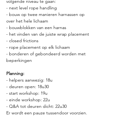
volgende niveau te gaan:
- next level rope handling
- bouw op twee manieren harnassen op 
over het hele lichaam 
- bouwblokken van een harnas
- het vinden van de juiste wrap placement
- closed frictions
- rope placement op elk lichaam
- bonderen of gebondeerd worden met 
beperkingen
Planning:
- helpers aanwezig: 18u
- deuren open: 18u30
- start workshop: 19u
- einde workshop: 22u
- Q&A tot deuren dicht: 22u30
Er wordt een pauze tussendoor voorzien.
Les details:
- Max 16p
- Geen voorkennis nodig