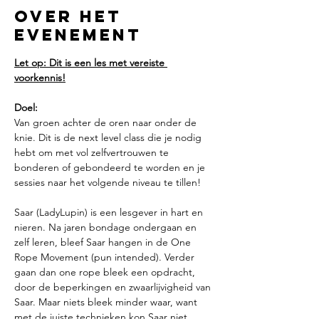
Over het
evenement
Let op: Dit is een les met vereiste 
voorkennis!
Doel:
Van groen achter de oren naar onder de 
knie. Dit is de next level class die je nodig 
hebt om met vol zelfvertrouwen te 
bonderen of gebondeerd te worden en je 
sessies naar het volgende niveau te tillen!
Saar (LadyLupin) is een lesgever in hart en 
nieren. Na jaren bondage ondergaan en 
zelf leren, bleef Saar hangen in de One 
Rope Movement (pun intended). Verder 
gaan dan one rope bleek een opdracht, 
door de beperkingen en zwaarlijvigheid van 
Saar. Maar niets bleek minder waar, want 
met de juiste technieken kon Saar niet 