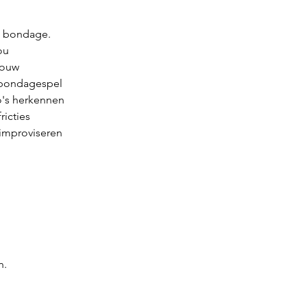
n bondage.
ou
touw 
 bondagespel
co's herkennen
ricties
 improviseren
n.