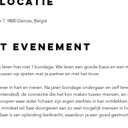
 locatie
r 7, 9800 Deinze, België
et evenement
e leren hier niet 1 bondage. We leren een goede basis en een 
cussen op spelen met je partner en met het touw.
gever in hart en nieren. Na jaren bondage ondergaan en zelf lere
tended): de connectie die het kon maken tussen mensen, en e
nopen waar ieder lichaam zijn eigen sterktes in kan ontdekken e
 mindset wil Saar doorgeven aan zo veel mogelijk mensen in hu
aar is van opleiding leerkracht, waardoor je een goed gestructu