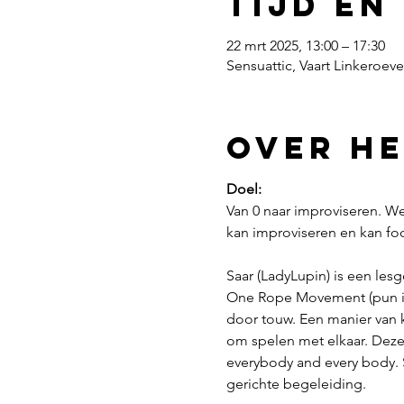
Tijd en
22 mrt 2025, 13:00 – 17:30
Sensuattic, Vaart Linkeroeve
Over h
Doel:
Van 0 naar improviseren. W
kan improviseren en kan fo
Saar (LadyLupin) is een les
One Rope Movement (pun in
door touw. Een manier van k
om spelen met elkaar. Deze
everybody and every body. S
gerichte begeleiding.