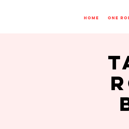
Home
One ro
T
r