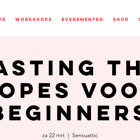
pe
Workshops
Evenementen
Shop
asting t
opes vo
beginner
za 22 mrt
  |  
Sensuattic