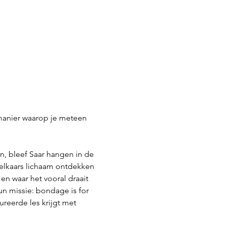
manier waarop je meteen 
n, bleef Saar hangen in de 
lkaars lichaam ontdekken 
n waar het vooral draait 
n missie: bondage is for 
reerde les krijgt met 