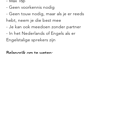
- Max 16p
- Geen voorkennis nodig
- Geen touw nodig, maar als je er reeds 
hebt, neem je die best mee
- Je kan ook meedoen zonder partner
- In het Nederlands of Engels als er 
Engelstalige sprekers zijn
Belangrijk om te weten:
- Voor de bunnies en mensen die op 
zichzelf gaan oefenen: doe gemakkelijke 
kledij aan die aansluitend is. Denk aan yoga 
of fitness kledij. Jeans en harde of dikke 
stoffen worden afgeraden.
- Drinken kan je bestellen aan de bar met 
een drankkaart. Een drankkaart is € 12 voor 
4 drankjes.
- Kom op tijd, hoe sneller we starten hoe 
meer we kunnen leren.
- In de lesruimte en op de matten zijn 
schoenen en drank verboden.