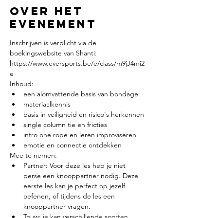
Over het
evenement
Inschrijven is verplicht via de 
boekingswebsite van Shanti: 
https://www.eversports.be/e/class/m9jJ4mi2
e
Inhoud:
een alomvattende basis van bondage.
materiaalkennis
basis in veiligheid en risico's herkennen
single column tie en fricties
intro one rope en leren improviseren
emotie en connectie ontdekken
Mee te nemen:
Partner: Voor deze les heb je niet 
perse een knooppartner nodig. Deze 
eerste les kan je perfect op jezelf 
oefenen, of tijdens de les een 
knooppartner vragen.
Touw: je kan verschillende soorten 