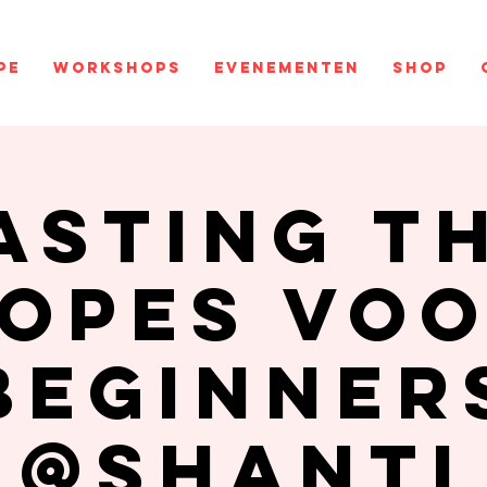
pe
Workshops
Evenementen
Shop
asting t
opes vo
beginner
@Shanti