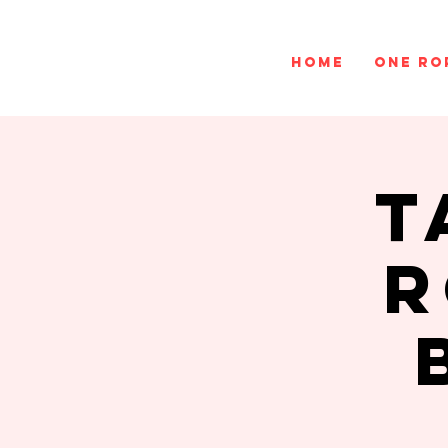
Home
One ro
T
r