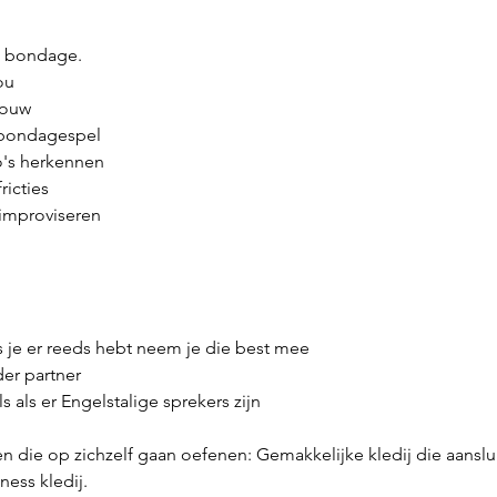
n bondage.
ou
touw 
 bondagespel
co's herkennen
ricties
 improviseren
s je er reeds hebt neem je die best mee
er partner
s als er Engelstalige sprekers zijn
 die op zichzelf gaan oefenen: Gemakkelijke kledij die aanslu
ess kledij. 