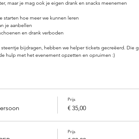
water, maar je mag ook je eigen drank en snacks meenemen
we starten hoe meer we kunnen leren
an je aanbellen 
 schoenen en drank verboden
teentje bijdragen, hebben we helper tickets gecreëerd. Die ge
rde hulp met het evenement opzetten en opruimen :)
Prijs
persoon
€ 35,00
Prijs