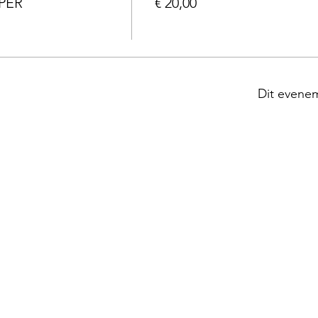
LPER
€ 20,00
Dit evenem