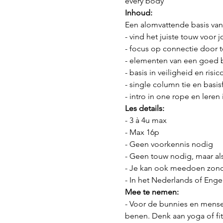
every body
Inhoud:
Een alomvattende basis va
- vind het juiste touw voor j
- focus op connectie door 
- elementen van een goed
- basis in veiligheid en risi
- single column tie en basisf
- intro in one rope en leren
Les details:
- 3 à 4u max
- Max 16p
- Geen voorkennis nodig
- Geen touw nodig, maar al
- Je kan ook meedoen zond
- In het Nederlands of Engel
Mee te nemen:
- Voor de bunnies en mensen
benen. Denk aan yoga of fitn