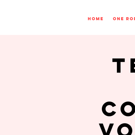
Home
One ro
T
c
vo