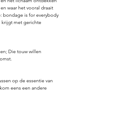
 en het lichaam ontdekken 
n waar het vooral draait 
: bondage is for everybody 
krijgt met gerichte 
en; Die touw willen 
komst.
ussen op de essentie van 
f kom eens een andere 