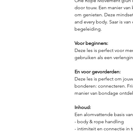
One Rope Movement (pun int
door touw. Een manier van k
om genieten. Deze mindset 
and every body. Saar is van
begeleiding.
Voor beginners:
Deze les is perfect voor m
gebruiken als een verlenging
En voor gevorderden:
Deze les is perfect om jouw
bonderen: connecteren. Fri
manier van bondage ontdekk
Inhoud:
Een alomvattende basis va
- body & rope handling 
- intimiteit en connectie in