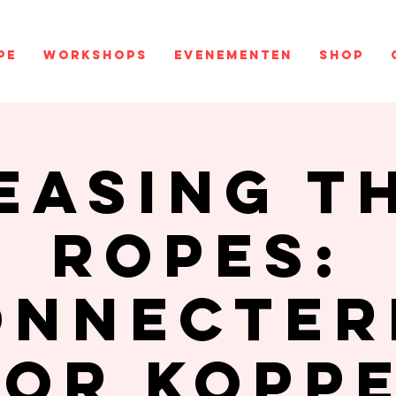
pe
Workshops
Evenementen
Shop
easing t
ropes:
onnecter
or kopp