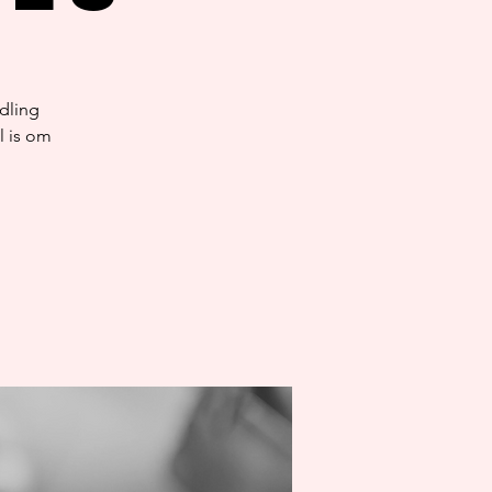
ndling
l is om