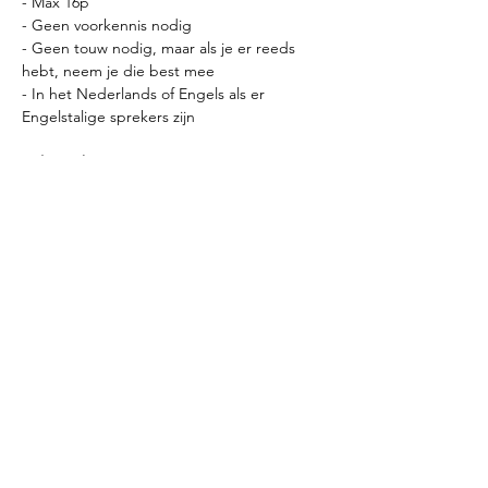
- Max 16p
- Geen voorkennis nodig
- Geen touw nodig, maar als je er reeds 
hebt, neem je die best mee
- In het Nederlands of Engels als er 
Engelstalige sprekers zijn
Belangrijk om te weten:
- Doe gemakkelijke kledij aan die 
aansluitend is. Denk aan yoga of fitness 
kledij. Jeans en harde of dikke stoffen 
worden afgeraden.
- Drinken kan je bestellen aan de bar met 
een drankkaart. Een drankkaart is € 12 voor 
4 drankjes.
- Kom op tijd, hoe sneller we starten hoe 
meer we kunnen leren.
- In de lesruimte en op de matten zijn 
schoenen en drank verboden.