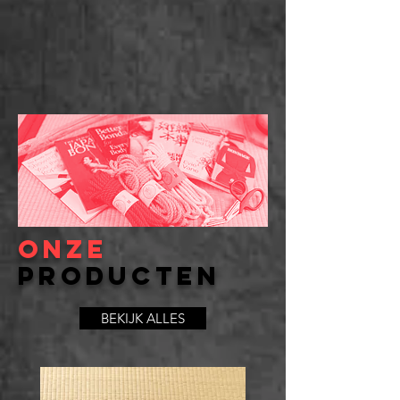
onzE
Producten
BEKIJK ALLES