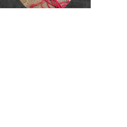
Lucy
Product design
Touw moet lekker zacht zijn en in felle
kleuren! Ik help ook graag met bonderen
als Lady Lupin bezig is, met mijn klauwen
voor extra sensaties.