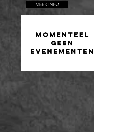
MEER INFO
Momenteel
geen
evenementen