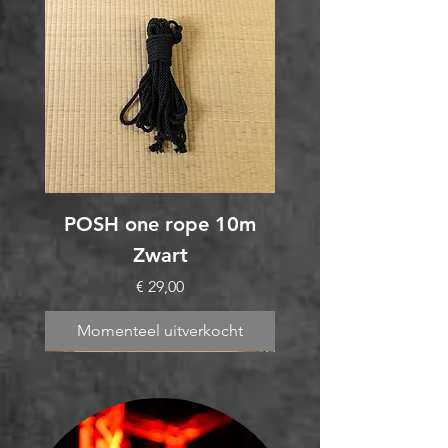
POSH one rope 10m
Zwart
Prijs
€ 29,00
Momenteel uitverkocht