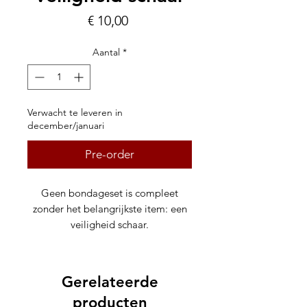
Prijs
€ 10,00
Aantal
*
Verwacht te leveren in
december/januari
Pre-order
Geen bondageset is compleet
zonder het belangrijkste item: een
veiligheid schaar.
Er zullen ongetwijfeld momenten
komen waar er opeens paniek
Gerelateerde
opkomt, je onwel voelt of de
producten
touwen meteen los moeten. Houd